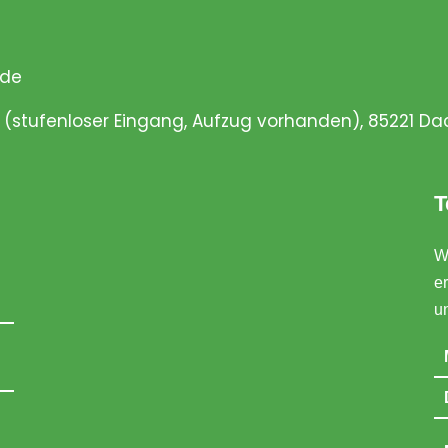
.de
 (stufenloser Eingang, Aufzug vorhanden), 85221 D
T
Wi
er
u